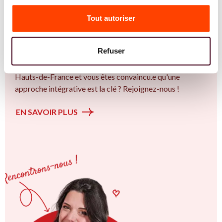
Vous êtes Sage Femme expert.e.s en SMOP
(SOPK) ?
Tout autoriser
Vous êtes Sage Femme spécialiste dans dans
l'accompagnement des femmes et des couples sur la
Refuser
thématique de la fertilité et particulièrement sur le Bien
plus qu’un trouble de la fertilité. Vous êtes à Lille ou en
Hauts-de-France et vous êtes convaincu.e qu'une
approche intégrative est la clé ? Rejoignez-nous !
EN SAVOIR PLUS