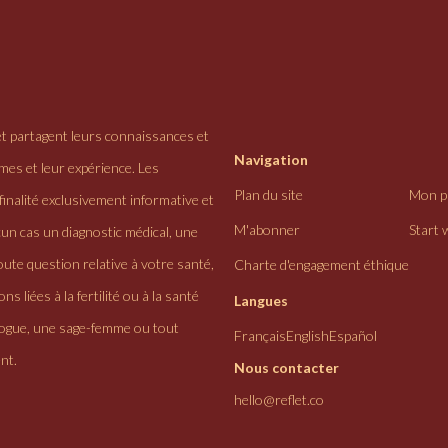
et partagent leurs connaissances et
Navigation
ômes et leur expérience. Les
Plan du site
Mon pr
finalité exclusivement informative et
M'abonner
Start 
cun cas un diagnostic médical, une
ute question relative à votre santé,
Charte d'engagement éthique
ns liées à la fertilité ou à la santé
Langues
logue, une sage-femme ou tout
Français
English
Español
nt.
Nous contacter
hello@reflet.co