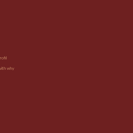
ofil
with why