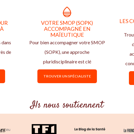
LES C
OUR
VOTRE SMOP (SOPK)
 À
ACCOMPAGNÉ EN
T
MAÏEUTIQUE
Trou
s dans
Pour bien accompagner votre SMOP
d
rès de
(SOPK), une approche
ac
pluridisciplinaire est clé
con
TROUVER UN SPÉCIALISTE
Ils nous soutiennent