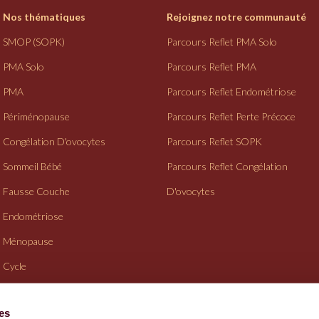
Nos thématiques
Rejoignez notre communauté
SMOP (SOPK)
Parcours Reflet PMA Solo
PMA Solo
Parcours Reflet PMA
PMA
Parcours Reflet Endométriose
Périménopause
Parcours Reflet Perte Précoce
Congélation D'ovocytes
Parcours Reflet SOPK
Sommeil Bébé
Parcours Reflet Congélation
Fausse Couche
D'ovocytes
Endométriose
Ménopause
Cycle
Suivi Gynéco
ies