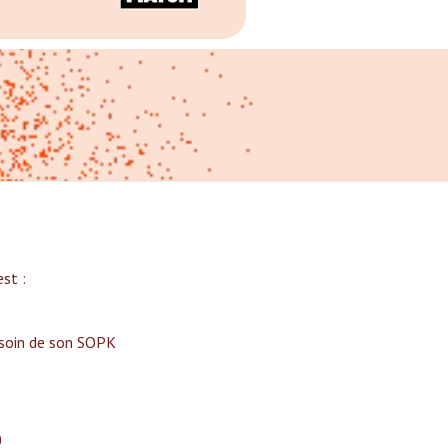
t :‍
 soin de son SOPK
)