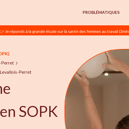
PROBLÉMATIQUES
👉 Je réponds à la grande étude sur la santé des femmes au travail (3min
OPK)
-Perret
Levallois-Perret
me
e en SOPK