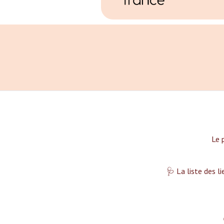
Le 
🩺 La liste des l