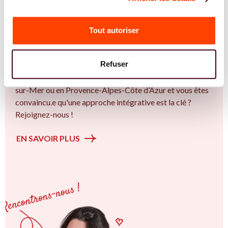
Vous êtes Sage Femme expert.e.s en PMA ?
Vous êtes Sage Femme spécialiste dans dans
Tout autoriser
l'accompagnement des femmes et des couples sur la
thématique de la fertilité et particulièrement sur la
Refuser
Insémination, FIV, don de gamètes : comprendre les
options pour avancer sereinement. Vous êtes à La Seyne-
sur-Mer ou en Provence-Alpes-Côte d’Azur et vous êtes
convaincu.e qu'une approche intégrative est la clé ?
Rejoignez-nous !
EN SAVOIR PLUS