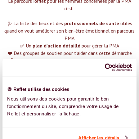
Le parcours Reflet pour les femmes concernées par la PMA
c'est :‍
🩺 La liste des lieux et des
professionnels de santé
utiles
quand on veut améliorer son bien-être émotionnel en parcours
PMA
✅ Un
plan d'action détaillé
pour gérer la PMA
❤️ Des groupes de soutien pour t'aider dans cette démarche
😉 Du contenu avec tout ce que tu dois savoir sur
la PMA
TROUVER UN SPÉCIALISTE
Plus de 400 femmes déjà accompagnées !
🍪 Reflet utilise des cookies
Nous utilisons des cookies pour garantir le bon
fonctionnement du site, comprendre votre usage de
Reflet et personnaliser l'affichage.
REJOIGNEZ NOS EXPERT.E.S
Afficher les détails