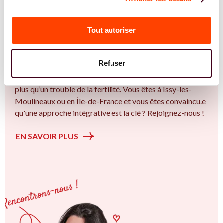
REJOIGNEZ NOS EXPERT.E.S
Vous êtes Sage Femme expert.e.s en SMOP
Tout autoriser
(SOPK) ?
Vous êtes Sage Femme spécialiste dans dans
Refuser
l'accompagnement des femmes et des couples sur la
thématique de la fertilité et particulièrement sur le Bien
plus qu’un trouble de la fertilité. Vous êtes à Issy-les-
Moulineaux ou en Île-de-France et vous êtes convaincu.e
qu'une approche intégrative est la clé ? Rejoignez-nous !
EN SAVOIR PLUS