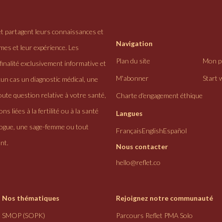
et partagent leurs connaissances et
Navigation
ômes et leur expérience. Les
Plan du site
Mon pr
finalité exclusivement informative et
M'abonner
Start 
cun cas un diagnostic médical, une
ute question relative à votre santé,
Charte d'engagement éthique
ns liées à la fertilité ou à la santé
Langues
logue, une sage-femme ou tout
Français
English
Español
nt.
Nous contacter
hello@reflet.co
Nos thématiques
Rejoignez notre communauté
SMOP (SOPK)
Parcours Reflet PMA Solo