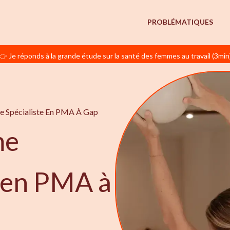
PROBLÉMATIQUES
👉 Je réponds à la grande étude sur la santé des femmes au travail (3min
 Spécialiste En PMA À Gap
me
e en PMA à