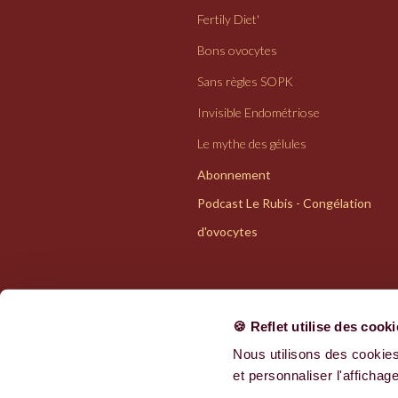
Fertily Diet'
Bons ovocytes
Sans règles SOPK
Invisible Endométriose
Le mythe des gélules
Abonnement
Podcast Le Rubis - Congélation
d'ovocytes
🍪 Reflet utilise des cook
Nous utilisons des cookies
Politiques de confidentialité
et personnaliser l'affichage