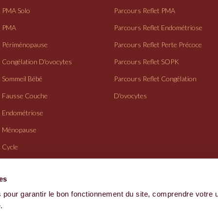
PMA Solo
Parcours Reflet PMA
PMA
Parcours Reflet Endométriose
Périménopause
Parcours Reflet Perte Précoce
Congélation D'ovocytes
Parcours Reflet SOPK
Sommeil Bébé
Parcours Reflet Congélation
Fausse Couche
D'ovocytes
Endométriose
Ménopause
Cycle
Suivi Gynéco
ies
 pour garantir le bon fonctionnement du site, comprendre votre 
CGV
.
Site fait avec amour par l'équipe Reflet - 2026