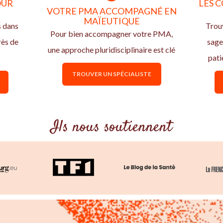
OUR
LES C
VOTRE PMA ACCOMPAGNÉ EN
MAÏEUTIQUE
s dans
Trouv
Pour bien accompagner votre PMA,
rès de
sage
une approche pluridisciplinaire est clé
pati
TROUVER UN SPÉCIALISTE
Ils nous soutiennent