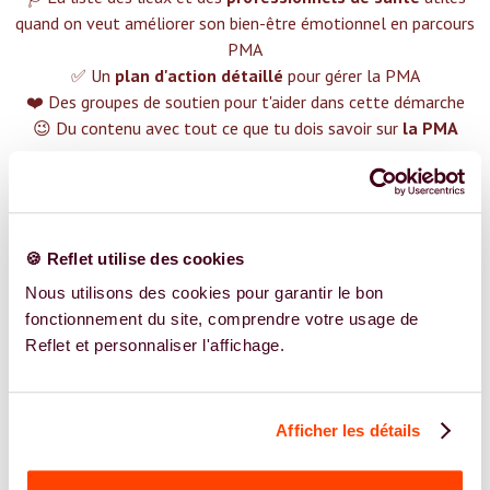
quand on veut améliorer son bien-être émotionnel en parcours
PMA
✅ Un
plan d'action détaillé
pour gérer la PMA
❤️ Des groupes de soutien pour t'aider dans cette démarche
😉 Du contenu avec tout ce que tu dois savoir sur
la PMA
TROUVER UN SPÉCIALISTE
Plus de 400 femmes déjà accompagnées !
🍪 Reflet utilise des cookies
Nous utilisons des cookies pour garantir le bon
fonctionnement du site, comprendre votre usage de
Reflet et personnaliser l'affichage.
REJOIGNEZ NOS EXPERT.E.S
Vous êtes Psychologue expert.e.s en PMA ?
Afficher les détails
Vous êtes Psychologue spécialiste dans dans