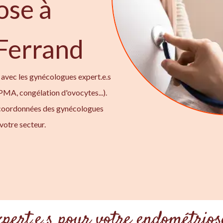
ose à
Ferrand
 avec les gynécologues expert.e.s
 PMA, congélation d'ovocytes...).
 coordonnées des gynécologues
votre secteur.
xpert.e.s pour votre endométrio