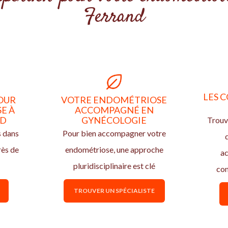
Ferrand
LES C
OUR
VOTRE ENDOMÉTRIOSE
E À
ACCOMPAGNÉ EN
ND
GYNÉCOLOGIE
Trouv
s dans
Pour bien accompagner votre
rès de
endométriose, une approche
ac
pluridisciplinaire est clé
con
TROUVER UN SPÉCIALISTE