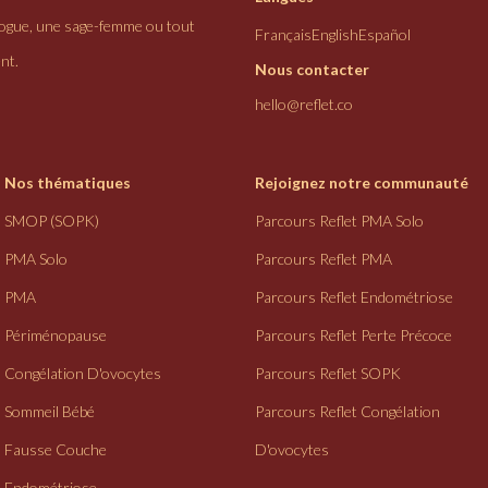
logue, une sage-femme ou tout
Français
English
Español
nt.
Nous contacter
hello@reflet.co
Nos thématiques
Rejoignez notre communauté
SMOP (SOPK)
Parcours Reflet PMA Solo
PMA Solo
Parcours Reflet PMA
PMA
Parcours Reflet Endométriose
Périménopause
Parcours Reflet Perte Précoce
Congélation D'ovocytes
Parcours Reflet SOPK
Sommeil Bébé
Parcours Reflet Congélation
Fausse Couche
D'ovocytes
Endométriose