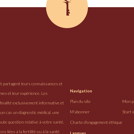
et partagent leurs connaissances et
Navigation
ômes et leur expérience. Les
Plan du site
Mon pr
finalité exclusivement informative et
M'abonner
Start 
cun cas un diagnostic médical, une
ute question relative à votre santé,
Charte d'engagement éthique
ns liées à la fertilité ou à la santé
Langues