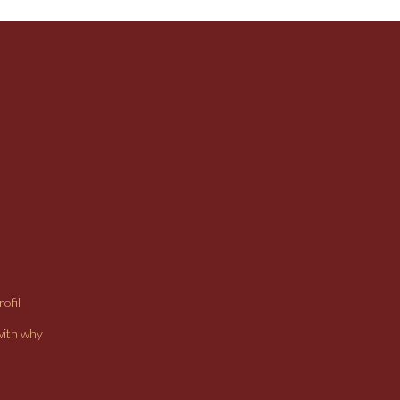
ofil
with why