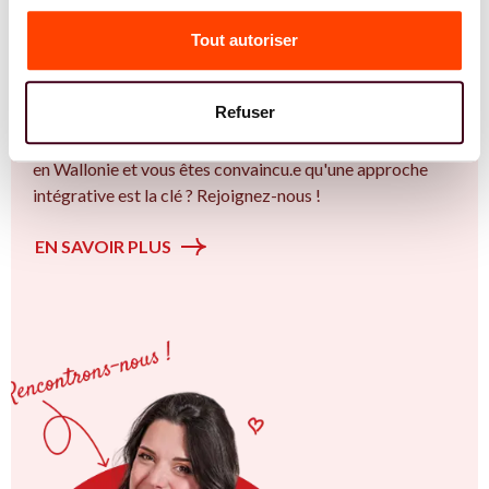
Vous êtes Sage Femme expert.e.s en SMOP
(SOPK) ?
Tout autoriser
Vous êtes Sage Femme spécialiste dans dans
l'accompagnement des femmes et des couples sur la
Refuser
thématique de la fertilité et particulièrement sur le Bien
plus qu’un trouble de la fertilité. Vous êtes à Charleroi ou
en Wallonie et vous êtes convaincu.e qu'une approche
intégrative est la clé ? Rejoignez-nous !
EN SAVOIR PLUS