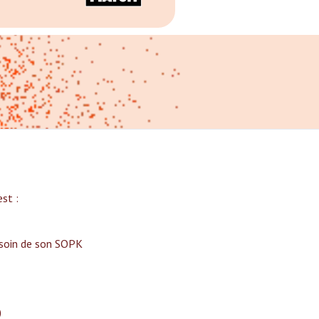
t :‍
 soin de son SOPK
)