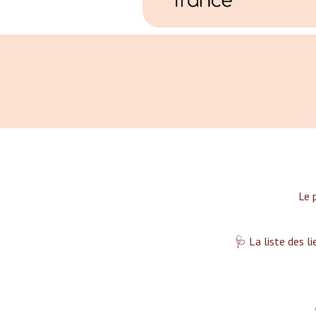
Le 
🩺 La liste des l