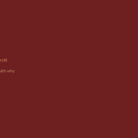
ofil
with why