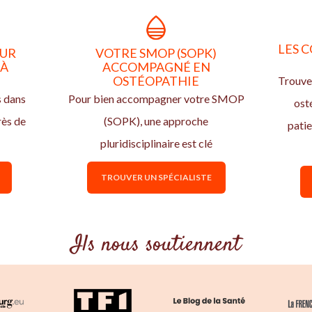
LES C
OUR
VOTRE SMOP (SOPK)
 À
ACCOMPAGNÉ EN
OSTÉOPATHIE
Trouvez
s dans
Pour bien accompagner votre SMOP
ost
rès de
(SOPK), une approche
pati
pluridisciplinaire est clé
TROUVER UN SPÉCIALISTE
Ils nous soutiennent