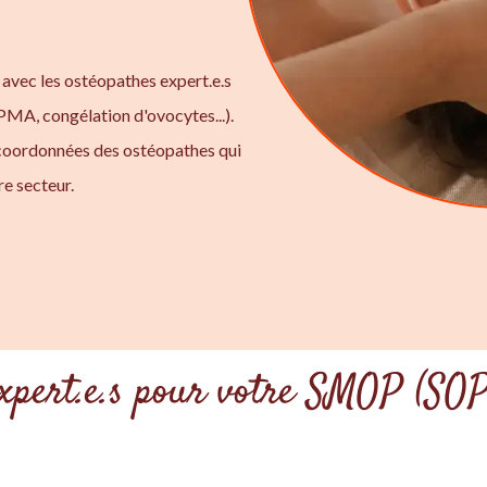
 avec les ostéopathes expert.e.s
 PMA, congélation d'ovocytes...).
 coordonnées des ostéopathes qui
e secteur.
expert.e.s pour votre SMOP (SO