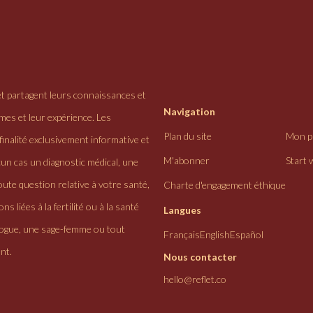
et partagent leurs connaissances et
Navigation
ômes et leur expérience. Les
Plan du site
Mon pr
finalité exclusivement informative et
M'abonner
Start 
cun cas un diagnostic médical, une
ute question relative à votre santé,
Charte d'engagement éthique
ns liées à la fertilité ou à la santé
Langues
logue, une sage-femme ou tout
Français
English
Español
nt.
Nous contacter
hello@reflet.co