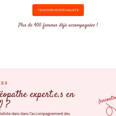
TROUVER UN SPÉCIALISTE
Plus de 400 femmes déjà accompagnées !
.E.S
éopathe expert.e.s en
) ?
ialiste dans dans l'accompagnement des