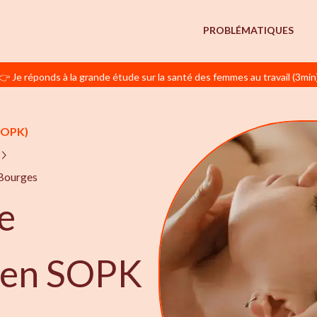
PROBLÉMATIQUES
👉 Je réponds à la grande étude sur la santé des femmes au travail (3min
SOPK)
 Bourges
e
e en SOPK