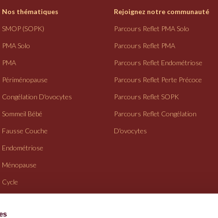
Nos thématiques
Rejoignez notre communauté
SMOP (SOPK)
Parcours Reflet PMA Solo
PMA Solo
Parcours Reflet PMA
PMA
Parcours Reflet Endométriose
Périménopause
Parcours Reflet Perte Précoce
Congélation D'ovocytes
Parcours Reflet SOPK
Sommeil Bébé
Parcours Reflet Congélation
Fausse Couche
D'ovocytes
Endométriose
Ménopause
Cycle
Suivi Gynéco
ies