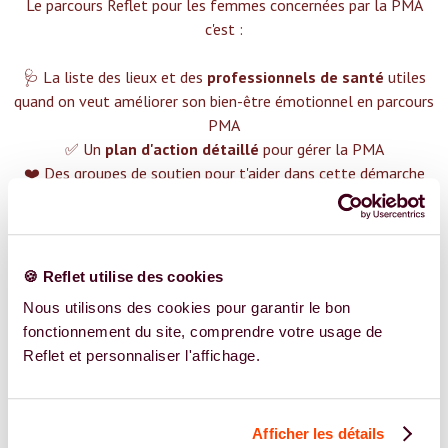
Le parcours Reflet pour les femmes concernées par la PMA
c'est :‍
🩺 La liste des lieux et des
professionnels de santé
utiles
quand on veut améliorer son bien-être émotionnel en parcours
PMA
✅ Un
plan d'action détaillé
pour gérer la PMA
❤️ Des groupes de soutien pour t'aider dans cette démarche
😉 Du contenu avec tout ce que tu dois savoir sur
la PMA
TROUVER UN SPÉCIALISTE
🍪 Reflet utilise des cookies
Plus de 400 femmes déjà accompagnées !
Nous utilisons des cookies pour garantir le bon
fonctionnement du site, comprendre votre usage de
Reflet et personnaliser l'affichage.
Afficher les détails
REJOIGNEZ NOS EXPERT.E.S