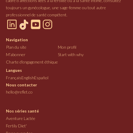
cadre d’affections liées à la fertilité ou à la santé intime, consultez
toujours un gynécologue, une sage-femme ou tout autre
professionnel de santé compétent.
Navigation
Plan du site
Mon profil
M'abonner
Start with why
Charte d'engagement éthique
Langues
Français
English
Español
Nous contacter
hello@reflet.co
Nos séries santé
Aventure Lactée
Fertily Diet'