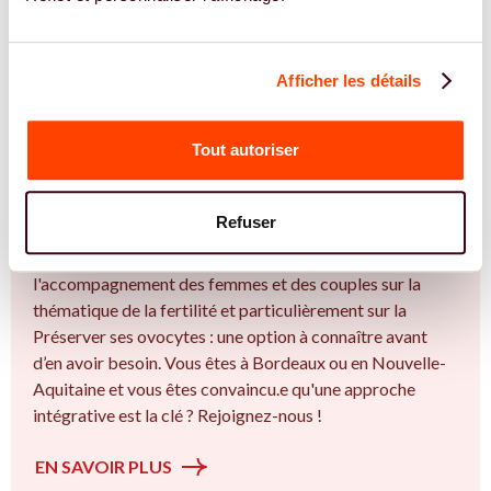
Afficher les détails
Tout autoriser
REJOIGNEZ NOS EXPERT.E.S
Vous êtes Gynécologue expert.e.s en
congélation d'ovocytes ?
Refuser
Vous êtes Gynécologue spécialiste dans dans
l'accompagnement des femmes et des couples sur la
thématique de la fertilité et particulièrement sur la
Préserver ses ovocytes : une option à connaître avant
d’en avoir besoin. Vous êtes à Bordeaux ou en Nouvelle-
Aquitaine et vous êtes convaincu.e qu'une approche
intégrative est la clé ? Rejoignez-nous !
EN SAVOIR PLUS