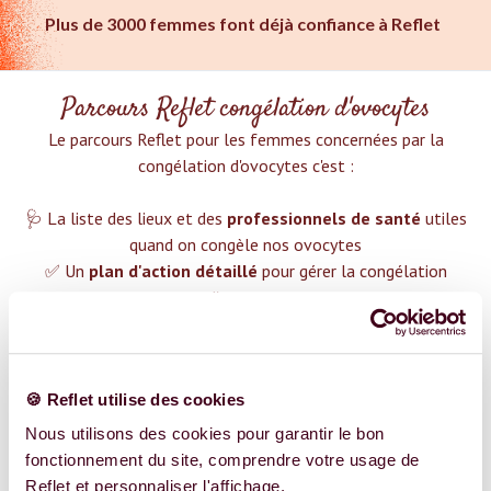
Plus de 3000 femmes font déjà confiance à Reflet
Parcours Reflet congélation d'ovocytes
Le parcours Reflet pour les femmes concernées par la
congélation d'ovocytes c'est :‍
🩺 La liste des lieux et des
professionnels de santé
utiles
quand on congèle nos ovocytes
✅ Un
plan d'action détaillé
pour gérer la congélation
d'ovocytes
❤️ Des groupes de soutien pour t'aider dans cette démarche
😉 Du contenu avec tout ce que tu dois savoir sur
la
congélation d'ovocytes
🍪 Reflet utilise des cookies
TROUVER UN SPÉCIALISTE
Nous utilisons des cookies pour garantir le bon
fonctionnement du site, comprendre votre usage de
Plus de 400 femmes déjà accompagnées !
Reflet et personnaliser l'affichage.