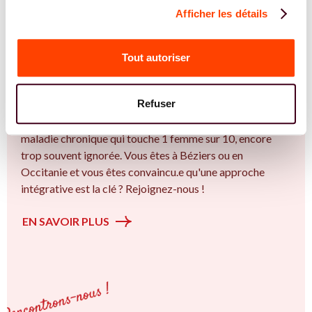
Afficher les détails
REJOIGNEZ NOS EXPERT.E.S
Vous êtes Sage Femme expert.e.s en
Tout autoriser
endométriose ?
Vous êtes Sage Femme spécialiste dans dans
Refuser
l'accompagnement des femmes et des couples sur la
thématique de la fertilité et particulièrement sur l’ Une
maladie chronique qui touche 1 femme sur 10, encore
trop souvent ignorée. Vous êtes à Béziers ou en
Occitanie et vous êtes convaincu.e qu'une approche
intégrative est la clé ? Rejoignez-nous !
EN SAVOIR PLUS