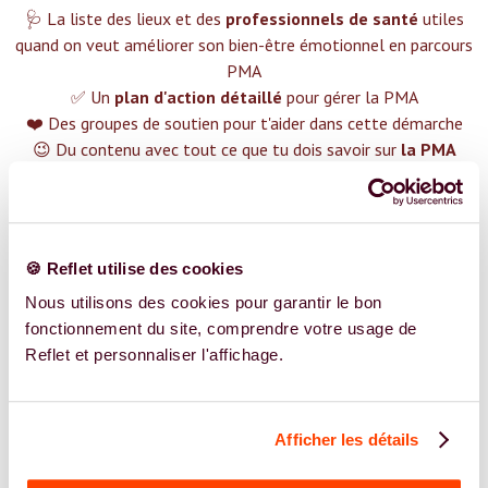
🩺 La liste des lieux et des
professionnels de santé
utiles
quand on veut améliorer son bien-être émotionnel en parcours
PMA
✅ Un
plan d'action détaillé
pour gérer la PMA
❤️ Des groupes de soutien pour t'aider dans cette démarche
😉 Du contenu avec tout ce que tu dois savoir sur
la PMA
TROUVER UN SPÉCIALISTE
Plus de 400 femmes déjà accompagnées !
🍪 Reflet utilise des cookies
Nous utilisons des cookies pour garantir le bon
fonctionnement du site, comprendre votre usage de
Reflet et personnaliser l'affichage.
REJOIGNEZ NOS EXPERT.E.S
Afficher les détails
Vous êtes Psychologue expert.e.s en PMA ?
Vous êtes Psychologue spécialiste dans dans