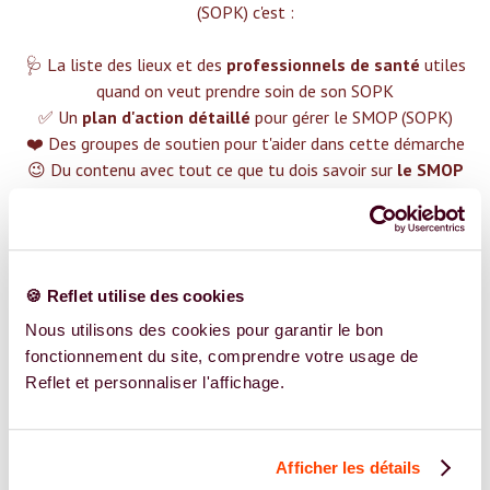
(SOPK) c'est :‍
🩺 La liste des lieux et des
professionnels de santé
utiles
quand on veut prendre soin de son SOPK
✅ Un
plan d'action détaillé
pour gérer le SMOP (SOPK)
❤️ Des groupes de soutien pour t'aider dans cette démarche
😉 Du contenu avec tout ce que tu dois savoir sur
le SMOP
(SOPK)
TROUVER UN SPÉCIALISTE
Plus de 400 femmes déjà accompagnées !
🍪 Reflet utilise des cookies
Nous utilisons des cookies pour garantir le bon
fonctionnement du site, comprendre votre usage de
Reflet et personnaliser l'affichage.
REJOIGNEZ NOS EXPERT.E.S
Afficher les détails