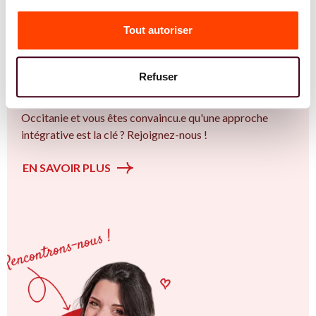
Vous êtes Gynécologue expert.e.s en SMOP
(SOPK) ?
Tout autoriser
Vous êtes Gynécologue spécialiste dans dans
l'accompagnement des femmes et des couples sur la
Refuser
thématique de la fertilité et particulièrement sur le Bien
plus qu’un trouble de la fertilité. Vous êtes à Béziers ou en
Occitanie et vous êtes convaincu.e qu'une approche
intégrative est la clé ? Rejoignez-nous !
EN SAVOIR PLUS