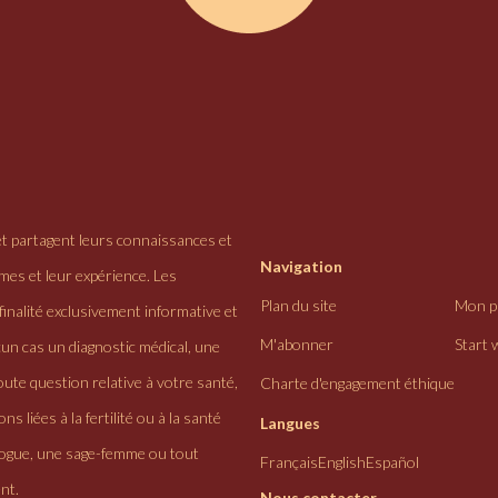
et partagent leurs connaissances et
Navigation
ômes et leur expérience. Les
Plan du site
Mon pr
finalité exclusivement informative et
M'abonner
Start 
cun cas un diagnostic médical, une
ute question relative à votre santé,
Charte d'engagement éthique
ns liées à la fertilité ou à la santé
Langues
logue, une sage-femme ou tout
Français
English
Español
nt.
Nous contacter