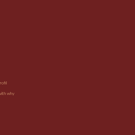
ofil
with why