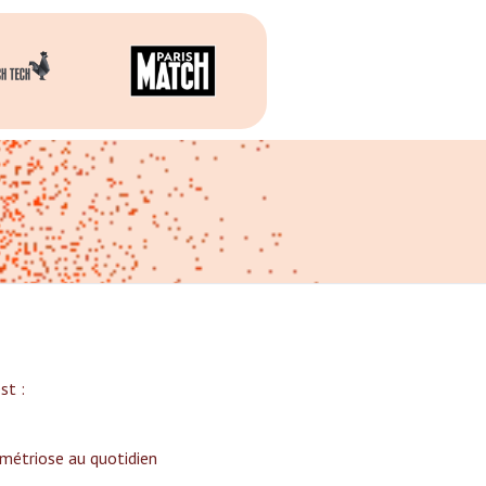
t :‍
ométriose au quotidien