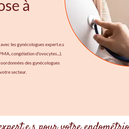
ose à
 avec les gynécologues expert.e.s
 PMA, congélation d'ovocytes...).
 coordonnées des gynécologues
votre secteur.
expert.e.s pour votre endométri