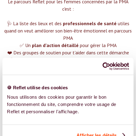
Le parcours Reflet pour les femmes concernées par la PMA
c'est :‍
🩺 La liste des lieux et des
professionnels de santé
utiles
quand on veut améliorer son bien-être émotionnel en parcours
PMA
✅ Un
plan d'action détaillé
pour gérer la PMA
❤️ Des groupes de soutien pour t'aider dans cette démarche
😉 Du contenu avec tout ce que tu dois savoir sur
la PMA
TROUVER UN SPÉCIALISTE
Plus de 400 femmes déjà accompagnées !
🍪 Reflet utilise des cookies
Nous utilisons des cookies pour garantir le bon
fonctionnement du site, comprendre votre usage de
Reflet et personnaliser l'affichage.
REJOIGNEZ NOS EXPERT.E.S
Afficher les détails