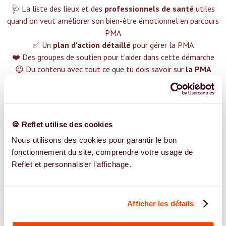
🩺 La liste des lieux et des
professionnels de santé
utiles
quand on veut améliorer son bien-être émotionnel en parcours
PMA
✅ Un
plan d'action détaillé
pour gérer la PMA
❤️ Des groupes de soutien pour t'aider dans cette démarche
😉 Du contenu avec tout ce que tu dois savoir sur
la PMA
TROUVER UN SPÉCIALISTE
Plus de 400 femmes déjà accompagnées !
🍪 Reflet utilise des cookies
Nous utilisons des cookies pour garantir le bon
fonctionnement du site, comprendre votre usage de
Reflet et personnaliser l'affichage.
REJOIGNEZ NOS EXPERT.E.S
Afficher les détails
Vous êtes Psychologue expert.e.s en PMA ?
Vous êtes Psychologue spécialiste dans dans