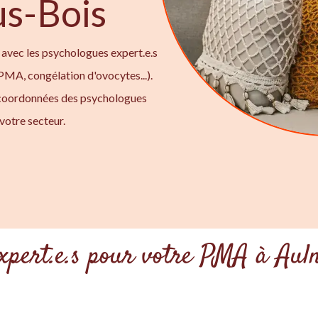
us-Bois
 avec les psychologues expert.e.s
 PMA, congélation d'ovocytes...).
 coordonnées des psychologues
votre secteur.
expert.e.s pour votre PMA à Aul