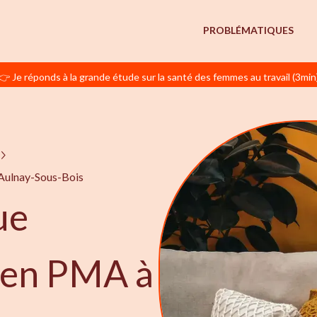
PROBLÉMATIQUES
👉 Je réponds à la grande étude sur la santé des femmes au travail (3min
Aulnay-Sous-Bois
ue
e en PMA à