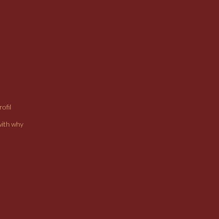
ofil
with why