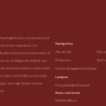
et partagent leurs connaissances et
Navigation
ômes et leur expérience. Les
Plan du site
Mon pr
finalité exclusivement informative et
M'abonner
Start 
cun cas un diagnostic médical, une
ute question relative à votre santé,
Charte d'engagement éthique
ns liées à la fertilité ou à la santé
Langues
logue, une sage-femme ou tout
Français
English
Español
nt.
Nous contacter
hello@reflet.co