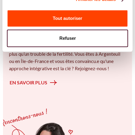
REJOIGNEZ NOS EXPERT.E.S
Vous êtes Sage Femme expert.e.s en SMOP
Tout autoriser
(SOPK) ?
Vous êtes Sage Femme spécialiste dans dans
Refuser
l'accompagnement des femmes et des couples sur la
thématique de la fertilité et particulièrement sur le Bien
plus qu’un trouble de la fertilité. Vous êtes à Argenteuil
ou en Île-de-France et vous êtes convaincu.e qu'une
approche intégrative est la clé ? Rejoignez-nous !
EN SAVOIR PLUS