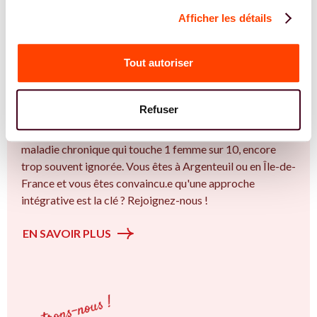
Afficher les détails
REJOIGNEZ NOS EXPERT.E.S
Vous êtes Gynécologue expert.e.s en
Tout autoriser
endométriose ?
Vous êtes Gynécologue spécialiste dans dans
Refuser
l'accompagnement des femmes et des couples sur la
thématique de la fertilité et particulièrement sur l’ Une
maladie chronique qui touche 1 femme sur 10, encore
trop souvent ignorée. Vous êtes à Argenteuil ou en Île-de-
France et vous êtes convaincu.e qu'une approche
intégrative est la clé ? Rejoignez-nous !
EN SAVOIR PLUS