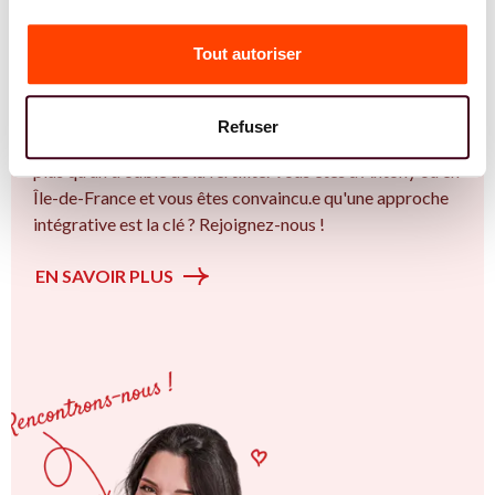
Vous êtes Ostéopathe expert.e.s en SMOP
(SOPK) ?
Tout autoriser
Vous êtes Ostéopathe spécialiste dans dans
l'accompagnement des femmes et des couples sur la
Refuser
thématique de la fertilité et particulièrement sur le Bien
plus qu’un trouble de la fertilité. Vous êtes à Antony ou en
Île-de-France et vous êtes convaincu.e qu'une approche
intégrative est la clé ? Rejoignez-nous !
EN SAVOIR PLUS