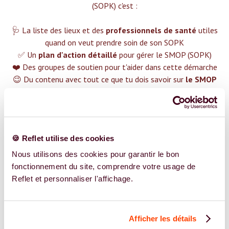
(SOPK) c'est :‍
🩺 La liste des lieux et des
professionnels de santé
utiles
quand on veut prendre soin de son SOPK
✅ Un
plan d'action détaillé
pour gérer le SMOP (SOPK)
❤️ Des groupes de soutien pour t'aider dans cette démarche
😉 Du contenu avec tout ce que tu dois savoir sur
le SMOP
(SOPK)
TROUVER UN SPÉCIALISTE
Plus de 400 femmes déjà accompagnées !
🍪 Reflet utilise des cookies
Nous utilisons des cookies pour garantir le bon
fonctionnement du site, comprendre votre usage de
Reflet et personnaliser l'affichage.
REJOIGNEZ NOS EXPERT.E.S
Afficher les détails