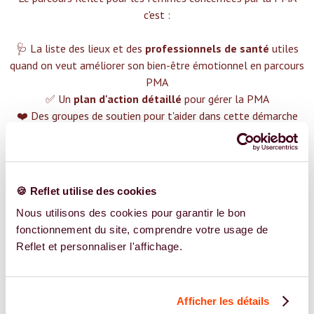
c'est :‍
🩺 La liste des lieux et des
professionnels de santé
utiles
quand on veut améliorer son bien-être émotionnel en parcours
PMA
✅ Un
plan d'action détaillé
pour gérer la PMA
❤️ Des groupes de soutien pour t'aider dans cette démarche
😉 Du contenu avec tout ce que tu dois savoir sur
la PMA
TROUVER UN SPÉCIALISTE
🍪 Reflet utilise des cookies
Plus de 400 femmes déjà accompagnées !
Nous utilisons des cookies pour garantir le bon
fonctionnement du site, comprendre votre usage de
Reflet et personnaliser l'affichage.
Afficher les détails
REJOIGNEZ NOS EXPERT.E.S