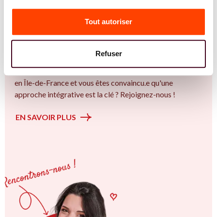
Vous êtes Diététicienne expert.e.s en PMA ?
Tout autoriser
Vous êtes Diététicienne spécialiste dans dans
l'accompagnement des femmes et des couples sur la
thématique de la fertilité et particulièrement sur la
Refuser
Insémination, FIV, don de gamètes : comprendre les
options pour avancer sereinement. Vous êtes à Antony ou
en Île-de-France et vous êtes convaincu.e qu'une
approche intégrative est la clé ? Rejoignez-nous !
EN SAVOIR PLUS