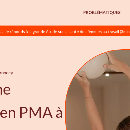
PROBLÉMATIQUES
👉 Je réponds à la grande étude sur la santé des femmes au travail (3min
Annecy
me
e en PMA à