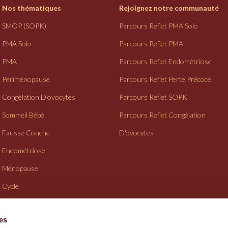
Nos thématiques
Rejoignez notre communauté
SMOP (SOPK)
Parcours Reflet PMA Solo
PMA Solo
Parcours Reflet PMA
PMA
Parcours Reflet Endométriose
Périménopause
Parcours Reflet Perte Précoce
Congélation D'ovocytes
Parcours Reflet SOPK
Sommeil Bébé
Parcours Reflet Congélation
Fausse Couche
D'ovocytes
Endométriose
Ménopause
Cycle
Suivi Gynéco
ies