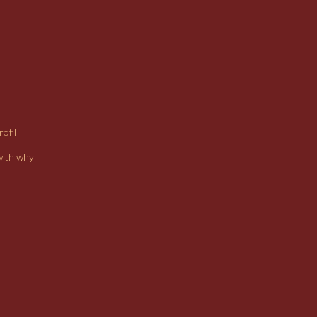
ofil
with why