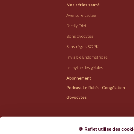
Nos séries santé
Aventure Lactée
Fertily Diet'
Bons ovocytes
Sans règles SOPK
Invisible Endométriose
Le mythe des gélules
Abonnement
Podcast Le Rubis - Congélation
d'ovocytes
🍪 Reflet utilise des cook