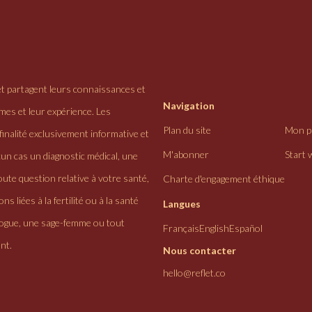
et partagent leurs connaissances et
Navigation
ômes et leur expérience. Les
Plan du site
Mon pr
finalité exclusivement informative et
M'abonner
Start 
cun cas un diagnostic médical, une
ute question relative à votre santé,
Charte d'engagement éthique
ns liées à la fertilité ou à la santé
Langues
logue, une sage-femme ou tout
Français
English
Español
nt.
Nous contacter
hello@reflet.co