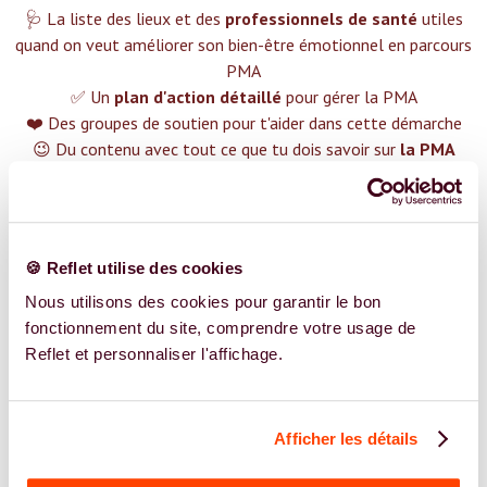
🩺 La liste des lieux et des
professionnels de santé
utiles
quand on veut améliorer son bien-être émotionnel en parcours
PMA
✅ Un
plan d'action détaillé
pour gérer la PMA
❤️ Des groupes de soutien pour t'aider dans cette démarche
😉 Du contenu avec tout ce que tu dois savoir sur
la PMA
TROUVER UN SPÉCIALISTE
Plus de 400 femmes déjà accompagnées !
🍪 Reflet utilise des cookies
Nous utilisons des cookies pour garantir le bon
fonctionnement du site, comprendre votre usage de
Reflet et personnaliser l'affichage.
REJOIGNEZ NOS EXPERT.E.S
Afficher les détails
Vous êtes Psychologue expert.e.s en PMA ?
Vous êtes Psychologue spécialiste dans dans