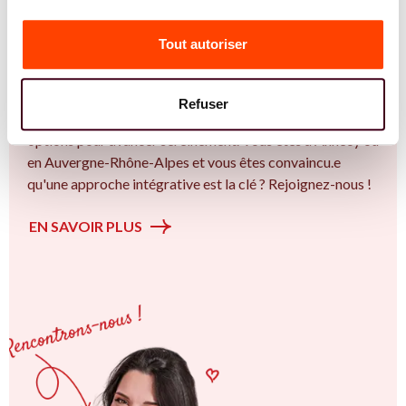
Vous êtes Gynécologue expert.e.s en PMA ?
Tout autoriser
Vous êtes Gynécologue spécialiste dans dans
l'accompagnement des femmes et des couples sur la
thématique de la fertilité et particulièrement sur la
Refuser
Insémination, FIV, don de gamètes : comprendre les
options pour avancer sereinement. Vous êtes à Annecy ou
en Auvergne-Rhône-Alpes et vous êtes convaincu.e
qu'une approche intégrative est la clé ? Rejoignez-nous !
EN SAVOIR PLUS