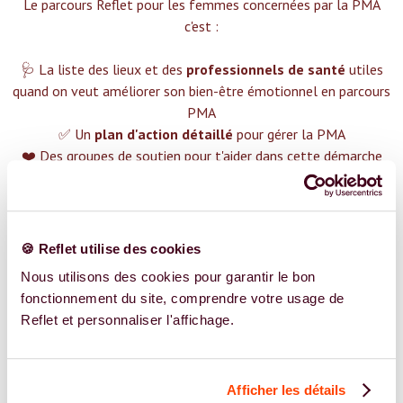
Le parcours Reflet pour les femmes concernées par la PMA
c'est :‍
🩺 La liste des lieux et des
professionnels de santé
utiles
quand on veut améliorer son bien-être émotionnel en parcours
PMA
✅ Un
plan d'action détaillé
pour gérer la PMA
❤️ Des groupes de soutien pour t'aider dans cette démarche
😉 Du contenu avec tout ce que tu dois savoir sur
la PMA
TROUVER UN SPÉCIALISTE
🍪 Reflet utilise des cookies
Plus de 400 femmes déjà accompagnées !
Nous utilisons des cookies pour garantir le bon
fonctionnement du site, comprendre votre usage de
Reflet et personnaliser l'affichage.
Afficher les détails
REJOIGNEZ NOS EXPERT.E.S