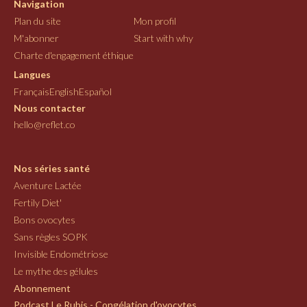
Navigation
Plan du site
Mon profil
M'abonner
Start with why
Charte d'engagement éthique
Langues
Français
English
Español
Nous contacter
hello@reflet.co
Nos séries santé
Aventure Lactée
Fertily Diet'
Bons ovocytes
Sans règles SOPK
Invisible Endométriose
Le mythe des gélules
Abonnement
Podcast Le Rubis - Congélation d'ovocytes