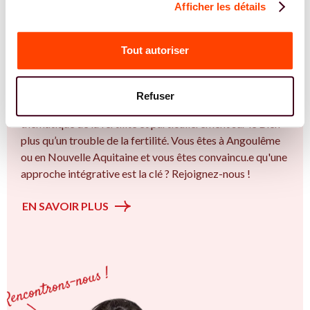
Afficher les détails
REJOIGNEZ NOS EXPERT.E.S
Vous êtes Ostéopathe expert.e.s en SMOP
Tout autoriser
(SOPK) ?
Vous êtes Ostéopathe spécialiste dans dans
Refuser
l'accompagnement des femmes et des couples sur la
thématique de la fertilité et particulièrement sur le Bien
plus qu’un trouble de la fertilité. Vous êtes à Angoulême
ou en Nouvelle Aquitaine et vous êtes convaincu.e qu'une
approche intégrative est la clé ? Rejoignez-nous !
EN SAVOIR PLUS