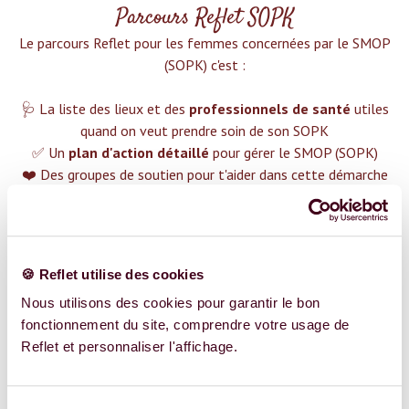
Parcours Reflet SOPK
Le parcours Reflet pour les femmes concernées par le SMOP
(SOPK) c'est :‍
🩺 La liste des lieux et des
professionnels de santé
utiles
quand on veut prendre soin de son SOPK
✅ Un
plan d'action détaillé
pour gérer le SMOP (SOPK)
❤️ Des groupes de soutien pour t'aider dans cette démarche
😉 Du contenu avec tout ce que tu dois savoir sur
le SMOP
(SOPK)
TROUVER UN SPÉCIALISTE
🍪 Reflet utilise des cookies
Plus de 400 femmes déjà accompagnées !
Nous utilisons des cookies pour garantir le bon
fonctionnement du site, comprendre votre usage de
Reflet et personnaliser l'affichage.