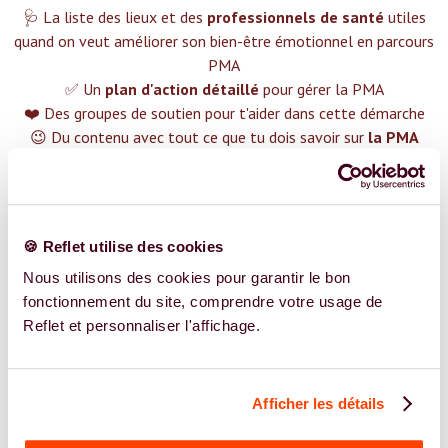
🩺 La liste des lieux et des
professionnels de santé
utiles
quand on veut améliorer son bien-être émotionnel en parcours
PMA
✅ Un
plan d'action détaillé
pour gérer la PMA
❤️ Des groupes de soutien pour t'aider dans cette démarche
😉 Du contenu avec tout ce que tu dois savoir sur
la PMA
TROUVER UN SPÉCIALISTE
Plus de 400 femmes déjà accompagnées !
🍪 Reflet utilise des cookies
Nous utilisons des cookies pour garantir le bon
fonctionnement du site, comprendre votre usage de
Reflet et personnaliser l'affichage.
REJOIGNEZ NOS EXPERT.E.S
Afficher les détails
Vous êtes Psychologue expert.e.s en PMA ?
Vous êtes Psychologue spécialiste dans dans