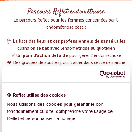
Parcours Reflet endométriose
Le parcours Reflet pour les femmes concernées par l’
endométriose c'est :‍
🩺 La liste des lieux et des
professionnels de santé
utiles
quand on se bat avec l'endométriose au quotidien
✅ Un
plan d'action détaillé
pour gérer l’ endométriose
❤️ Des groupes de soutien pour t'aider dans cette démarche
😉 Du contenu avec tout ce que tu dois savoir sur
l’
endométriose
TROUVER UN SPÉCIALISTE
🍪 Reflet utilise des cookies
Plus de 400 femmes déjà accompagnées !
Nous utilisons des cookies pour garantir le bon
fonctionnement du site, comprendre votre usage de
Reflet et personnaliser l'affichage.