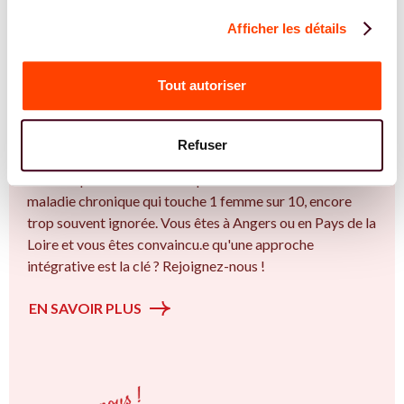
Afficher les détails
REJOIGNEZ NOS EXPERT.E.S
Vous êtes Ostéopathe expert.e.s en
Tout autoriser
endométriose ?
Vous êtes Ostéopathe spécialiste dans dans
Refuser
l'accompagnement des femmes et des couples sur la
thématique de la fertilité et particulièrement sur l’ Une
maladie chronique qui touche 1 femme sur 10, encore
trop souvent ignorée. Vous êtes à Angers ou en Pays de la
Loire et vous êtes convaincu.e qu'une approche
intégrative est la clé ? Rejoignez-nous !
EN SAVOIR PLUS