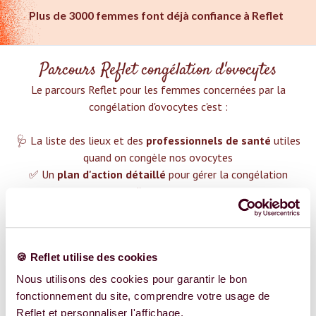
Plus de 3000 femmes font déjà confiance à Reflet
Parcours Reflet congélation d'ovocytes
Le parcours Reflet pour les femmes concernées par la
congélation d'ovocytes c'est :‍
🩺 La liste des lieux et des
professionnels de santé
utiles
quand on congèle nos ovocytes
✅ Un
plan d'action détaillé
pour gérer la congélation
d'ovocytes
❤️ Des groupes de soutien pour t'aider dans cette démarche
😉 Du contenu avec tout ce que tu dois savoir sur
la
congélation d'ovocytes
🍪 Reflet utilise des cookies
TROUVER UN SPÉCIALISTE
Nous utilisons des cookies pour garantir le bon
fonctionnement du site, comprendre votre usage de
Plus de 400 femmes déjà accompagnées !
Reflet et personnaliser l'affichage.