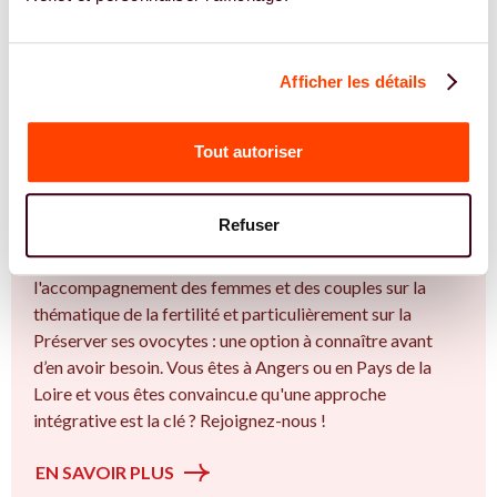
Afficher les détails
Tout autoriser
REJOIGNEZ NOS EXPERT.E.S
Vous êtes Gynécologue expert.e.s en
congélation d'ovocytes ?
Refuser
Vous êtes Gynécologue spécialiste dans dans
l'accompagnement des femmes et des couples sur la
thématique de la fertilité et particulièrement sur la
Préserver ses ovocytes : une option à connaître avant
d’en avoir besoin. Vous êtes à Angers ou en Pays de la
Loire et vous êtes convaincu.e qu'une approche
intégrative est la clé ? Rejoignez-nous !
EN SAVOIR PLUS