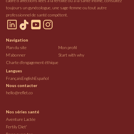
cadre d’affections liées à la fertilité ou à la santé intime, consultez
toujours un gynécologue, une sage-femme ou tout autre
professionnel de santé compétent.
Navigation
Plan du site
Mon profil
M'abonner
Start with why
Charte d'engagement éthique
Langues
Français
English
Español
Nous contacter
hello@reflet.co
Nos séries santé
Aventure Lactée
Fertily Diet'