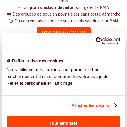
PMA
✅ Un
plan d'action détaillé
pour gérer la PMA
❤️ Des groupes de soutien pour t'aider dans cette démarche
😉 Du contenu avec tout ce que tu dois savoir sur
la PMA
TROUVER UN SPÉCIALISTE
Plus de 400 femmes déjà accompagnées !
🍪 Reflet utilise des cookies
Nous utilisons des cookies pour garantir le bon
fonctionnement du site, comprendre votre usage de
Reflet et personnaliser l'affichage.
REJOIGNEZ NOS EXPERT.E.S
Vous êtes Sage Femme expert.e.s en PMA ?
Afficher les détails
Vous êtes Sage Femme spécialiste dans dans
l'accompagnement des femmes et des couples sur la
thématique de la fertilité et particulièrement sur la
Tout autoriser