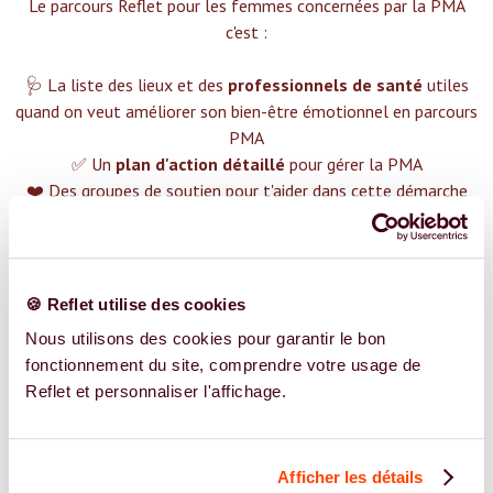
Le parcours Reflet pour les femmes concernées par la PMA
c'est :‍
🩺 La liste des lieux et des
professionnels de santé
utiles
quand on veut améliorer son bien-être émotionnel en parcours
PMA
✅ Un
plan d'action détaillé
pour gérer la PMA
❤️ Des groupes de soutien pour t'aider dans cette démarche
😉 Du contenu avec tout ce que tu dois savoir sur
la PMA
TROUVER UN SPÉCIALISTE
🍪 Reflet utilise des cookies
Plus de 400 femmes déjà accompagnées !
Nous utilisons des cookies pour garantir le bon
fonctionnement du site, comprendre votre usage de
Reflet et personnaliser l'affichage.
Afficher les détails
REJOIGNEZ NOS EXPERT.E.S