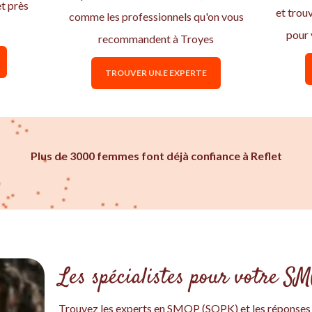
t près
et trou
comme les professionnels qu'on vous
pour
recommandent à Troyes
TROUVER UN.E EXPERTE
Plus de 3000 femmes font déjà confiance à Reflet
Les spécialistes pour votre S
Trouvez les experts en SMOP (SOPK) et les réponses à