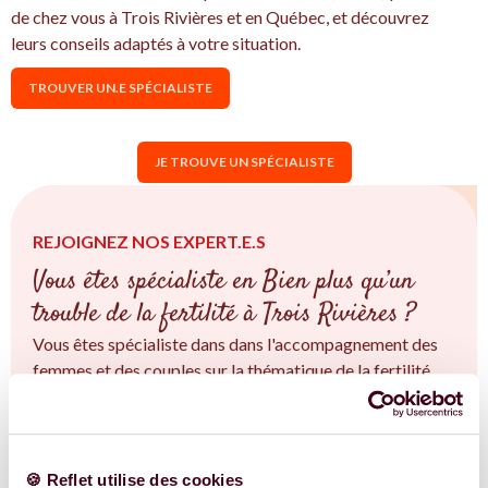
de chez vous à Trois Rivières et en Québec, et découvrez
leurs conseils adaptés à votre situation.
TROUVER UN.E SPÉCIALISTE
JE TROUVE UN SPÉCIALISTE
REJOIGNEZ NOS EXPERT.E.S
Vous êtes spécialiste en Bien plus qu’un
trouble de la fertilité à Trois Rivières ?
Vous êtes spécialiste dans dans l'accompagnement des
femmes et des couples sur la thématique de la fertilité
(PMA, congélation d'ovocytes SOPK, endométriose,
fertilité naturelle...) à Trois Rivières et en Québec. Vous
êtes convaincu.e qu'une approche intégrative est la clé ?
Rejoignez-nous !
🍪 Reflet utilise des cookies