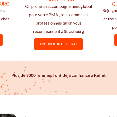
OURG
Q
On prône un accompagnement global
nes
Rejoign
pour votre PMA , tous comme les
e chez
et trou
professionnels qu'on vous
po
recommandent à Strasbourg
TROUVER UN.E EXPERTE
Plus de 3000 femmes font déjà confiance à Reflet