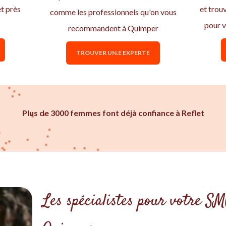
t près
et trou
comme les professionnels qu'on vous
pour 
recommandent à Quimper
TROUVER UN.E EXPERTE
Plus de 3000 femmes font déjà confiance à Reflet
Les spécialistes pour votre S