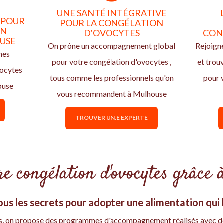
UNE SANTÉ INTÉGRATIVE
 POUR
POUR LA CONGÉLATION
ON
D'OVOCYTES
CON
USE
On prône un accompagnement global
Rejoign
nes
pour votre congélation d'ovocytes ,
et trou
vocytes
tous comme les professionnels qu'on
pour 
ouse
vous recommandent à Mulhouse
TROUVER UN.E EXPERTE
e congélation d'ovocytes grâce à
us les secrets pour adopter une alimentation qui b
uits, on propose des programmes d'accompagnement réalisés avec d