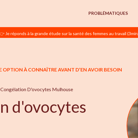
PROBLÉMATIQUES
👉 Je réponds à la grande étude sur la santé des femmes au travail (3min
E OPTION À CONNAÎTRE AVANT D’EN AVOIR BESOIN
Congélation D'ovocytes Mulhouse
n d'ovocytes