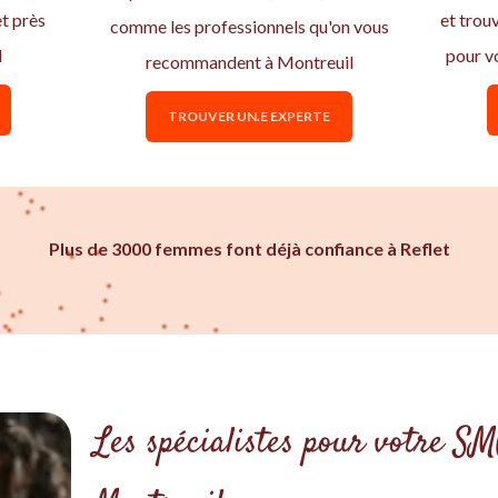
t près
et trou
comme les professionnels qu'on vous
l
pour v
recommandent à Montreuil
TROUVER UN.E EXPERTE
Plus de 3000 femmes font déjà confiance à Reflet
Les spécialistes pour votre S