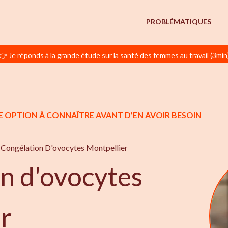
PROBLÉMATIQUES
👉 Je réponds à la grande étude sur la santé des femmes au travail (3min
E OPTION À CONNAÎTRE AVANT D’EN AVOIR BESOIN
Congélation D'ovocytes Montpellier
n d'ovocytes
r