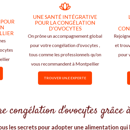
UNE SANTÉ INTÉGRATIVE
 POUR
POUR LA CONGÉLATION
ON
D'OVOCYTES
CON
LLIER
On prône un accompagnement global
Rejoign
nes
pour votre congélation d'ovocytes ,
et trou
vocytes
tous comme les professionnels qu'on
pour 
llier
vous recommandent à Montpellier
TROUVER UN.E EXPERTE
e congélation d'ovocytes grâce à
us les secrets pour adopter une alimentation qui b