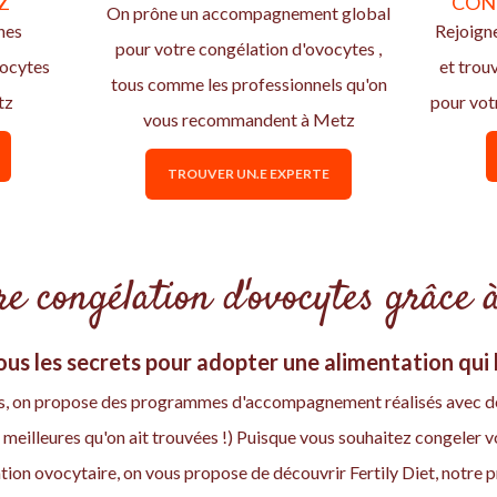
Z
CON
On prône un accompagnement global
nes
Rejoign
pour votre congélation d'ovocytes ,
vocytes
et trou
tous comme les professionnels qu'on
tz
pour vot
vous recommandent à Metz
TROUVER UN.E EXPERTE
e congélation d'ovocytes grâce à
us les secrets pour adopter une alimentation qui b
uits, on propose des programmes d'accompagnement réalisés avec d
 meilleures qu'on ait trouvées !) Puisque vous souhaitez congeler 
ion ovocytaire, on vous propose de découvrir Fertily Diet, not