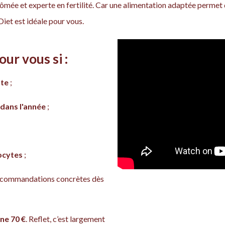
plômée et experte en fertilité. Car une alimentation adaptée perme
 Diet est idéale pour vous.
our vous si :
nte
;
 dans l'année
;
ocytes
;
recommandations concrètes dès
ne 70 €
. Reflet, c’est largement