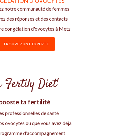
GÉLATION D'OVOCYTES
ez notre communauté de femmes
vez des réponses et des contacts
re congélation d'ovocytes à Metz
TROUVER UN.E EXPERTE
 Fertily Diet'
ooste ta fertilité
es professionnelles de santé
vos ovocytes ou que vous avez déjà
re programme d'accompagnement