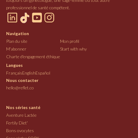
toujours un gynécologue, une sage-femme ou tout autre
professionnel de santé compétent.
Navigation
Plan du site
Mon profil
M'abonner
Start with why
Charte d'engagement éthique
Langues
Français
English
Español
Nous contacter
hello@reflet.co
Nos séries santé
Aventure Lactée
Fertily Diet'
Bons ovocytes