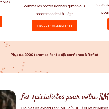
t près
et trou
comme les professionnels qu'on vous
pour
recommandent à Liège
TROUVER UN.E EXPERTE
Plus de 3000 femmes font déjà confiance à Reflet
Les spécialistes pour votre S
Trouvez les experts en SMOP (SOPK) et les réponses à