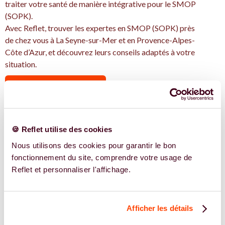
traiter votre santé de manière intégrative pour le SMOP
(SOPK).
Avec Reflet, trouver les expertes en SMOP (SOPK) près
de chez vous à La Seyne-sur-Mer et en Provence-Alpes-
Côte d’Azur, et découvrez leurs conseils adaptés à votre
situation.
TROUVER UN.E SPÉCIALISTE
JE TROUVE UN SPÉCIALISTE
🍪 Reflet utilise des cookies
Nous utilisons des cookies pour garantir le bon
REJOIGNEZ NOS EXPERT.E.S
fonctionnement du site, comprendre votre usage de
Reflet et personnaliser l'affichage.
Vous êtes spécialiste en Bien plus qu’un
trouble de la fertilité à La Seyne-sur-Mer
?
Afficher les détails
Vous êtes spécialiste dans dans l'accompagnement des