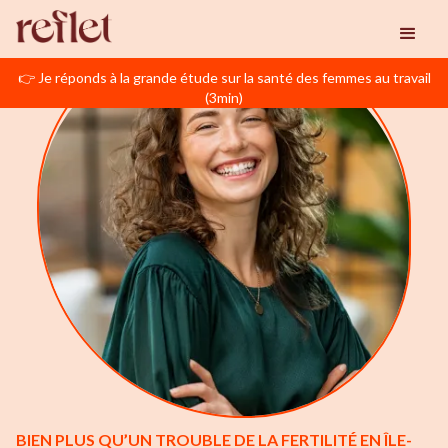
👉 Je réponds à la grande étude sur la santé des femmes au travail
(3min)
BIEN PLUS QU’UN TROUBLE DE LA FERTILITÉ EN ÎLE-