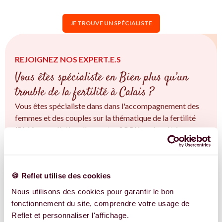
JE TROUVE UN SPÉCIALISTE
REJOIGNEZ NOS EXPERT.E.S
Vous êtes spécialiste en Bien plus qu’un
trouble de la fertilité à Calais ?
Vous êtes spécialiste dans dans l'accompagnement des
femmes et des couples sur la thématique de la fertilité
(PMA, congélation d'ovocytes SOPK, endométriose,
fertilité naturelle...) à Calais et en Hauts-de-France. Vous
êtes convaincu.e qu'une approche intégrative est la clé ?
Rejoignez-nous !
🍪 Reflet utilise des cookies
EN SAVOIR PLUS
Nous utilisons des cookies pour garantir le bon
fonctionnement du site, comprendre votre usage de
Reflet et personnaliser l'affichage.