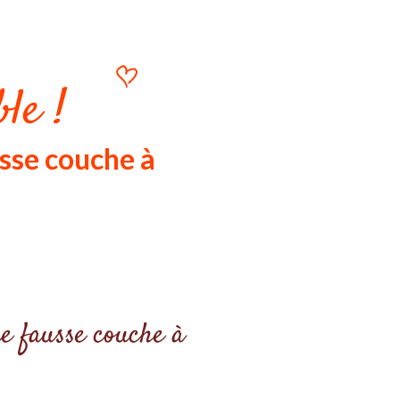
le !
sse couche à
re fausse couche à