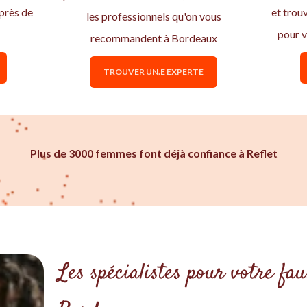
 près de
et trou
les professionnels qu'on vous
pour v
recommandent à Bordeaux
TROUVER UN.E EXPERTE
Plus de 3000 femmes font déjà confiance à Reflet
Les spécialistes pour votre fa