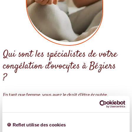
Qui sont les spécialistes de votre
congélation d'ovocytes à Béziers
?
En tant que femme, vous avez le droit d'être écoutée,
suivie et bien conseillee sur votre SOPK. Grâce à la
communauté Reflet, on vous partage un annuaire
participatif des spécialistes en santé et qui peuvent vous
aider avec votre congélation d'ovocytes à Béziers.
🍪 Reflet utilise des cookies
On pense qu'un bon accompagnement, avec les bonnes