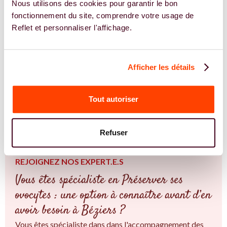
Nous utilisons des cookies pour garantir le bon
informations et les bonne personnes, c'est idéales pour
fonctionnement du site, comprendre votre usage de
traiter votre santé de manière intégrative pour la
Reflet et personnaliser l'affichage.
congélation d'ovocytes.
Avec Reflet, trouver les expertes en congélation
d'ovocytes près de chez vous à Béziers et en Occitanie, et
Afficher les détails
découvrez leurs conseils adaptés à votre situation.
TROUVER UN.E SPÉCIALISTE
Tout autoriser
JE TROUVE UN SPÉCIALISTE
Refuser
REJOIGNEZ NOS EXPERT.E.S
Vous êtes spécialiste en Préserver ses
ovocytes : une option à connaître avant d’en
avoir besoin à Béziers ?
Vous êtes spécialiste dans dans l'accompagnement des