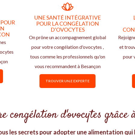
UNE SANTÉ INTÉGRATIVE
 POUR
POUR LA CONGÉLATION
ON
D'OVOCYTES
CON
ÇON
On prône un accompagnement global
Rejoign
nes
pour votre congélation d'ovocytes ,
et trou
vocytes
tous comme les professionnels qu'on
pour 
nçon
vous recommandent à Besançon
TROUVER UN.E EXPERTE
e congélation d'ovocytes grâce à
us les secrets pour adopter une alimentation qui b