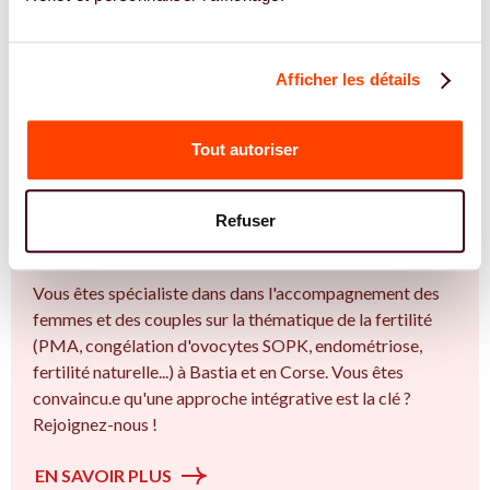
TROUVER UN.E SPÉCIALISTE
JE TROUVE UN SPÉCIALISTE
Afficher les détails
Tout autoriser
REJOIGNEZ NOS EXPERT.E.S
Vous êtes spécialiste en Une épreuve
Refuser
fréquente, encore trop silencieuse à Bastia
?
Vous êtes spécialiste dans dans l'accompagnement des
femmes et des couples sur la thématique de la fertilité
(PMA, congélation d'ovocytes SOPK, endométriose,
fertilité naturelle...) à Bastia et en Corse. Vous êtes
convaincu.e qu'une approche intégrative est la clé ?
Rejoignez-nous !
EN SAVOIR PLUS