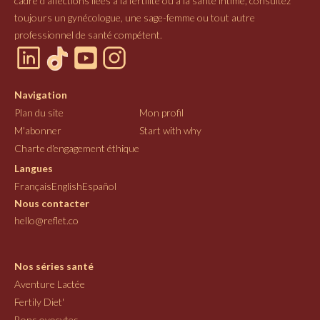
cadre d’affections liées à la fertilité ou à la santé intime, consultez
toujours un gynécologue, une sage-femme ou tout autre
professionnel de santé compétent.
Navigation
Plan du site
Mon profil
M'abonner
Start with why
Charte d'engagement éthique
Langues
Français
English
Español
Nous contacter
hello@reflet.co
Nos séries santé
Aventure Lactée
Fertily Diet'
Bons ovocytes