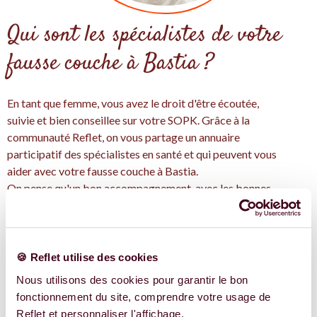
Qui sont les spécialistes de votre
fausse couche à Bastia ?
En tant que femme, vous avez le droit d'être écoutée,
suivie et bien conseillee sur votre SOPK. Grâce à la
communauté Reflet, on vous partage un annuaire
participatif des spécialistes en santé et qui peuvent vous
aider avec votre fausse couche à Bastia.
On pense qu'un bon accompagnement, avec les bonnes
informations et les bonne personnes, c'est idéales pour
traiter votre santé de manière intégrative pour la fausse
couche.
Avec Reflet, trouver les expertes en fausse couche près de
🍪 Reflet utilise des cookies
chez vous à Bastia et en Corse, et découvrez leurs
Nous utilisons des cookies pour garantir le bon
conseils adaptés à votre situation.
fonctionnement du site, comprendre votre usage de
Reflet et personnaliser l'affichage.