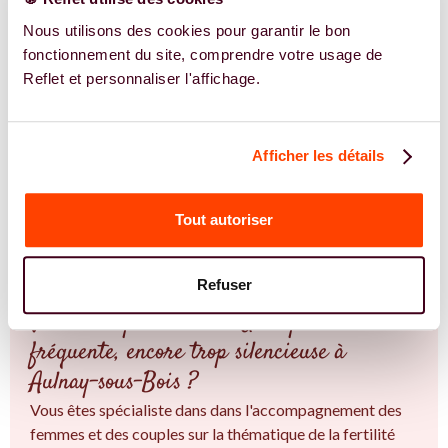
traiter votre santé de manière intégrative pour la fausse
Nous utilisons des cookies pour garantir le bon
couche.
fonctionnement du site, comprendre votre usage de
Avec Reflet, trouver les expertes en fausse couche près de
Reflet et personnaliser l'affichage.
chez vous à Aulnay-sous-Bois et en Île-de-France, et
découvrez leurs conseils adaptés à votre situation.
TROUVER UN.E SPÉCIALISTE
Afficher les détails
JE TROUVE UN SPÉCIALISTE
Tout autoriser
REJOIGNEZ NOS EXPERT.E.S
Refuser
Vous êtes spécialiste en Une épreuve
fréquente, encore trop silencieuse à
Aulnay-sous-Bois ?
Vous êtes spécialiste dans dans l'accompagnement des
femmes et des couples sur la thématique de la fertilité